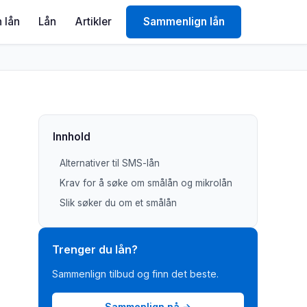
 lån
Lån
Artikler
Sammenlign lån
Innhold
Alternativer til SMS-lån
Krav for å søke om smålån og mikrolån
Slik søker du om et smålån
Trenger du lån?
Sammenlign tilbud og finn det beste.
Sammenlign nå →