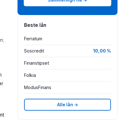
Beste lån
Ferratum
n.
Soscredit
10,00 %
Finanstipset
m
Folkia
ør
ModusFinans
Alle lån →
mt