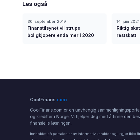
Les også
30. september 2019
14. juni 2021
Finanstilsynet vil strupe
Riktig ska
boligkjøpere enda mer i 2020
restskatt
CoolFinans
.com
CoolFinans.com er en uavhengig sammenligningsportal
og kreditter i Norge. Vi hjelper deg med å finne den bes
finansielle løsningen.
Innholdet på portalen er av informativ karakter og utgjør ikke fi