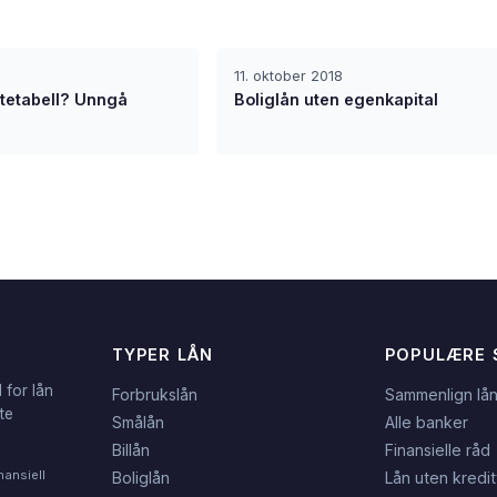
11. oktober 2018
ttetabell? Unngå
Boliglån uten egenkapital
TYPER LÅN
POPULÆRE 
 for lån
Forbrukslån
Sammenlign lå
te
Smålån
Alle banker
Billån
Finansielle råd
nansiell
Boliglån
Lån uten kredit