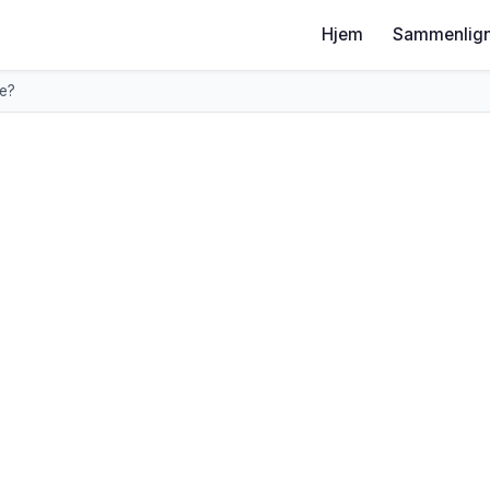
Hjem
Sammenlign
ge?