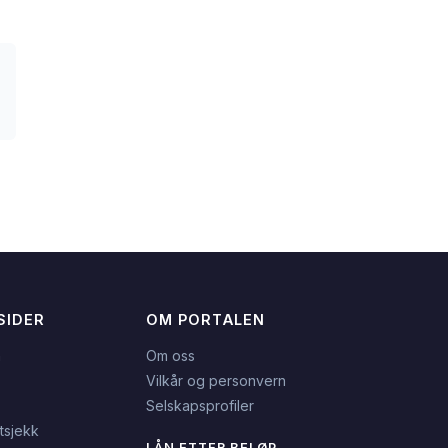
SIDER
OM PORTALEN
n
Om oss
Vilkår og personvern
Selskapsprofiler
tsjekk
LÅN ETTER BELØP