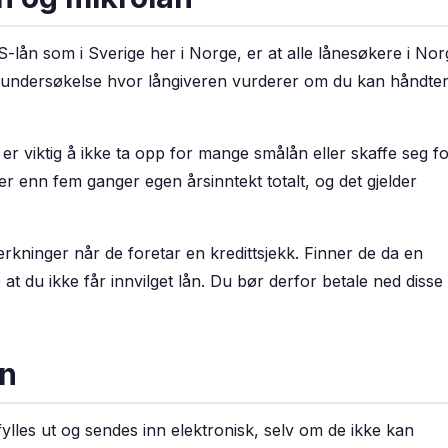
S-lån som i Sverige her i Norge, er at alle lånesøkere i Nor
en undersøkelse hvor långiveren vurderer om du kan håndte
 er viktig å ikke ta opp for mange smålån eller skaffe seg f
er enn fem ganger egen årsinntekt totalt, og det gjelder
rkninger når de foretar en kredittsjekk. Finner de da en
t du ikke får innvilget lån. Du bør derfor betale ned disse
ån
lles ut og sendes inn elektronisk, selv om de ikke kan