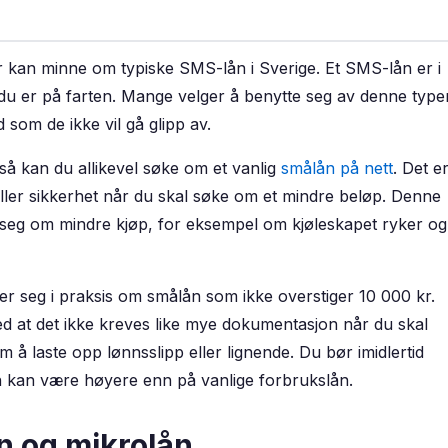
kan minne om typiske SMS-lån i Sverige. Et SMS-lån er i
du er på farten. Mange velger å benytte seg av denne type
 som de ikke vil gå glipp av.
så kan du allikevel søke om et vanlig
smålån på nett
. Det e
/eller sikkerhet når du skal søke om et mindre beløp. Denne
 seg om mindre kjøp, for eksempel om kjøleskapet ryker og
er seg i praksis om smålån som ikke overstiger 10 000 kr.
ved at det ikke kreves like mye dokumentasjon når du skal
m å laste opp lønnsslipp eller lignende. Du bør imidlertid
n kan være høyere enn på vanlige forbrukslån.
n og mikrolån