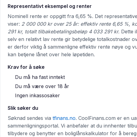
Representativt eksempel og renter
Nominell rente er oppgitt fra 6,65 %. Det representati
viser:
2 000 000 kr over 25 år: effektiv rente 6,65 %, 
291 kr, totalt tilbakebetalingsbeløp 4 033 291 kr.
Dette il
selv en relativt lav rente gir betydelige totalkostnader o
er derfor viktig å sammenligne effektiv rente nøye og 
kan betjene lånet over hele løpetiden.
Krav for å søke
Du må ha fast inntekt
Du må være over 18 år
Ingen inkassosaker
Slik søker du
Søknad sendes via
tfinans.no
. CoolFinans.com er en u
sammenligningsportal. Vi anbefaler at du innhenter tilbu
tilbydere og benytter en boliglånskalkulator for å bere