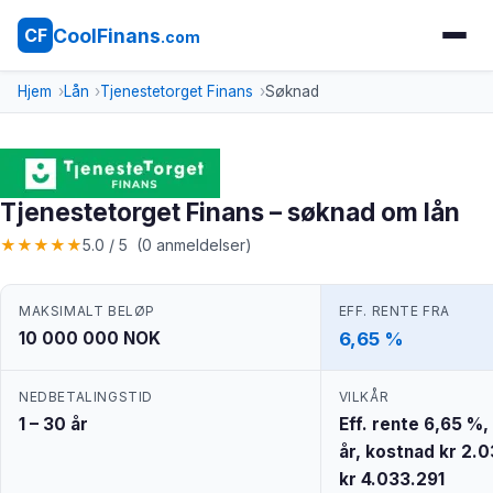
CoolFinans
CF
.com
Hjem
Lån
Tjenestetorget Finans
Søknad
Tjenestetorget Finans – søknad om lån
★
★
★
★
★
5.0 / 5 (0 anmeldelser)
MAKSIMALT BELØP
EFF. RENTE FRA
10 000 000 NOK
6,65 %
NEDBETALINGSTID
VILKÅR
1 – 30 år
Eff. rente 6,65 %, 
år, kostnad kr 2.0
kr 4.033.291