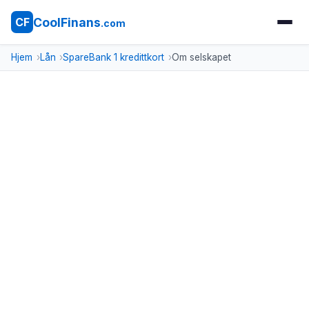
CoolFinans
CF
.com
Hjem
Lån
SpareBank 1 kredittkort
Om selskapet