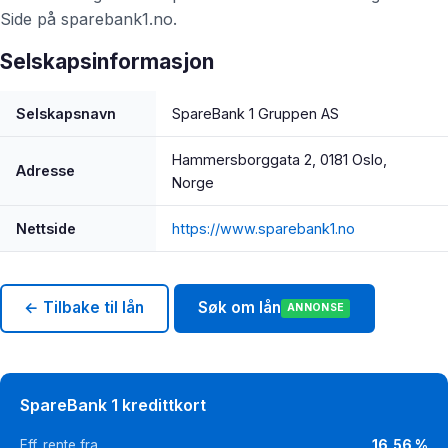
Side på sparebank1.no.
Selskapsinformasjon
Selskapsnavn
SpareBank 1 Gruppen AS
Hammersborggata 2, 0181 Oslo,
Adresse
Norge
Nettside
https://www.sparebank1.no
← Tilbake til lån
Søk om lån
ANNONSE
SpareBank 1 kredittkort
Eff. rente fra
16,56 %