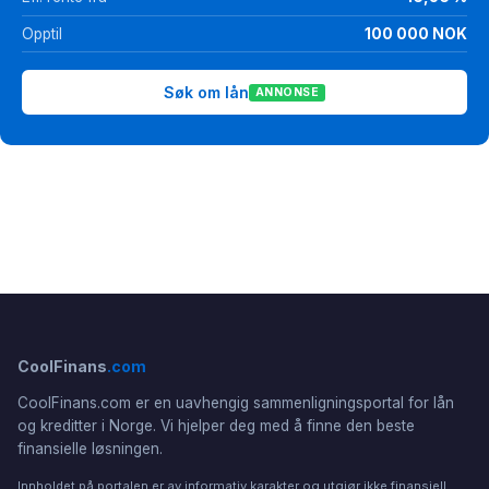
Opptil
100 000 NOK
Søk om lån
ANNONSE
CoolFinans
.com
CoolFinans.com er en uavhengig sammenligningsportal for lån
og kreditter i Norge. Vi hjelper deg med å finne den beste
finansielle løsningen.
Innholdet på portalen er av informativ karakter og utgjør ikke finansiell