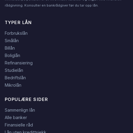
rådgivning. Konsulter en bankrådgiver før du tar opp lån.
TYPER LÅN
Forbrukslån
Smålån
Billån
Boliglån
Refinansiering
Studielån
Bedriftslån
Mikrolån
POPULÆRE SIDER
Sammenlign lån
Alle banker
Finansielle råd
Lån uten kredittsjekk