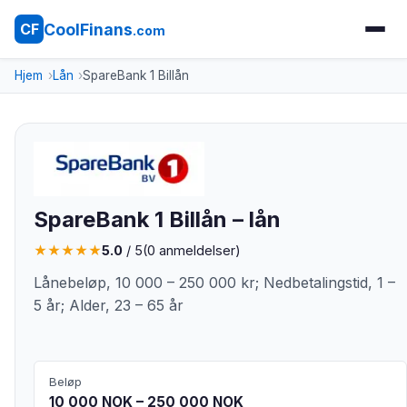
CoolFinans
CF
.com
Hjem
Lån
SpareBank 1 Billån
SpareBank 1 Billån – lån
★
★
★
★
★
5.0
/ 5
(
0
anmeldelser)
Lånebeløp, 10 000 – 250 000 kr; Nedbetalingstid, 1 –
5 år; Alder, 23 – 65 år
Beløp
10 000 NOK – 250 000 NOK