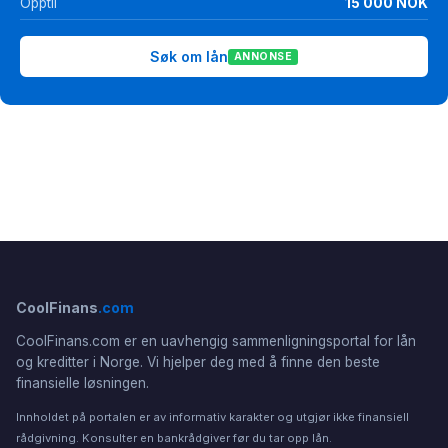
Opptil
15 000 NOK
Søk om lån
ANNONSE
CoolFinans
.com
CoolFinans.com er en uavhengig sammenligningsportal for lån
og kreditter i Norge. Vi hjelper deg med å finne den beste
finansielle løsningen.
Innholdet på portalen er av informativ karakter og utgjør ikke finansiell
rådgivning. Konsulter en bankrådgiver før du tar opp lån.