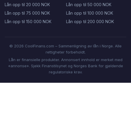
Lån opp til 20 000 NOK
Lån opp til 50 000 NOK
Lån opp til 75 000 NOK
Lån opp til 100 000 NOK
Lån opp til 150 000 NOK
Lån opp til 200 000 NOK
© 2026 CoolFinans.com – Sammenligning av lån i Norge. Alle
rettigheter forbeholdt.
Lån er finansielle produkter. Annonsert innhold er merket med
«annonse». Sjekk Finanstilsynet og Norges Bank for gjeldende
regulatoriske krav.