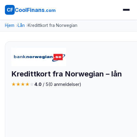
CoolFinans
CF
.com
Hjem
Lån
Kredittkort fra Norwegian
Kredittkort fra Norwegian – lån
★
★
★
★
☆
4.0
/ 5
(
0
anmeldelser)