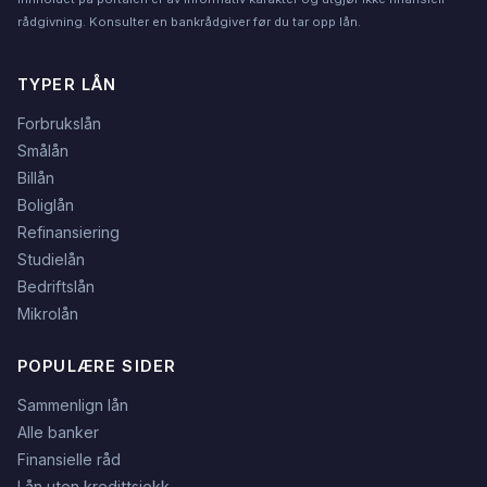
rådgivning. Konsulter en bankrådgiver før du tar opp lån.
TYPER LÅN
Forbrukslån
Smålån
Billån
Boliglån
Refinansiering
Studielån
Bedriftslån
Mikrolån
POPULÆRE SIDER
Sammenlign lån
Alle banker
Finansielle råd
Lån uten kredittsjekk