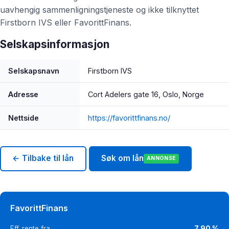
uavhengig sammenligningstjeneste og ikke tilknyttet
Firstborn IVS eller FavorittFinans.
Selskapsinformasjon
Selskapsnavn
Firstborn IVS
Adresse
Cort Adelers gate 16, Oslo, Norge
Nettside
https://favorittfinans.no/
← Tilbake til lån
Søk om lån
ANNONSE
FavorittFinans
Eff. rente fra
7,90 %