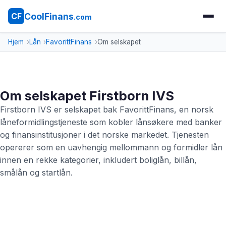
CoolFinans
CF
.com
Hjem
Lån
FavorittFinans
Om selskapet
Om selskapet Firstborn IVS
Firstborn IVS er selskapet bak FavorittFinans, en norsk
låneformidlingstjeneste som kobler lånsøkere med banker
og finansinstitusjoner i det norske markedet. Tjenesten
opererer som en uavhengig mellommann og formidler lån
innen en rekke kategorier, inkludert boliglån, billån,
smålån og startlån.