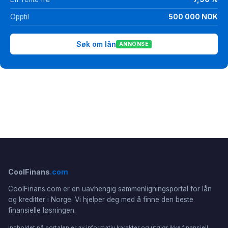
Opptil
500 000 NOK
Søk om lån
ANNONSE
CoolFinans
.com
CoolFinans.com er en uavhengig sammenligningsportal for lån
og kreditter i Norge. Vi hjelper deg med å finne den beste
finansielle løsningen.
Innholdet på portalen er av informativ karakter og utgjør ikke finansiell