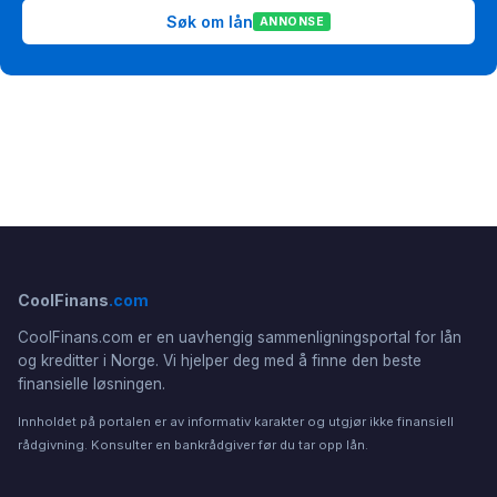
Søk om lån
ANNONSE
CoolFinans
.com
CoolFinans.com er en uavhengig sammenligningsportal for lån
og kreditter i Norge. Vi hjelper deg med å finne den beste
finansielle løsningen.
Innholdet på portalen er av informativ karakter og utgjør ikke finansiell
rådgivning. Konsulter en bankrådgiver før du tar opp lån.