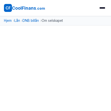
CoolFinans
CF
.com
Hjem
Lån
DNB billån
Om selskapet