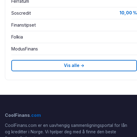
Ferratum
Soscredit
10,00 %
Finanstipset
Folkia
ModusFinans
Vis alle →
CoolFinans
.com
CoolFinans.com er en uavhengig sammenligningsportal for lån
og kreditter i Norge. Vi hjelper deg med å finne den beste