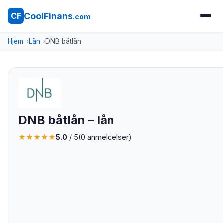
CoolFinans
CF
.com
Hjem
Lån
DNB båtlån
DNB båtlån – lån
★
★
★
★
★
5.0
/ 5
(
0
anmeldelser)