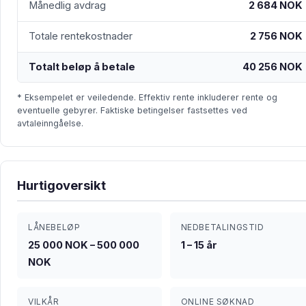
Månedlig avdrag
2 684 NOK
Totale rentekostnader
2 756 NOK
Totalt beløp å betale
40 256 NOK
* Eksempelet er veiledende. Effektiv rente inkluderer rente og
eventuelle gebyrer. Faktiske betingelser fastsettes ved
avtaleinngåelse.
Hurtigoversikt
LÅNEBELØP
NEDBETALINGSTID
25 000 NOK – 500 000
1 – 15 år
NOK
VILKÅR
ONLINE SØKNAD