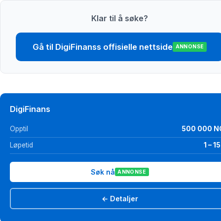
Klar til å søke?
Gå til DigiFinanss offisielle nettside
ANNONSE
DigiFinans
Opptil
500 000 N
Løpetid
1 – 15
Søk nå
ANNONSE
← Detaljer