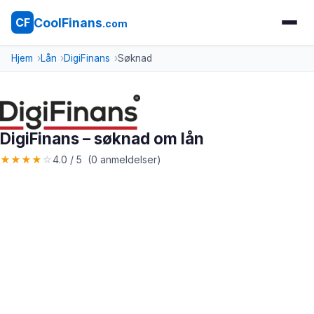
CoolFinans
CF
.com
Hjem
Lån
DigiFinans
Søknad
DigiFinans – søknad om lån
★
★
★
★
☆
4.0 / 5 (0 anmeldelser)