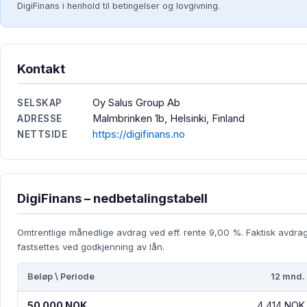
DigiFinans i henhold til betingelser og lovgivning.
Kontakt
Oy Salus Group Ab
SELSKAP
Malmbrinken 1b, Helsinki, Finland
ADRESSE
https://digifinans.no
NETTSIDE
DigiFinans – nedbetalingstabell
Omtrentlige månedlige avdrag ved eff. rente 9,00 %. Faktisk avdra
fastsettes ved godkjenning av lån.
Beløp \ Periode
12 mnd.
50 000 NOK
4 414 NOK