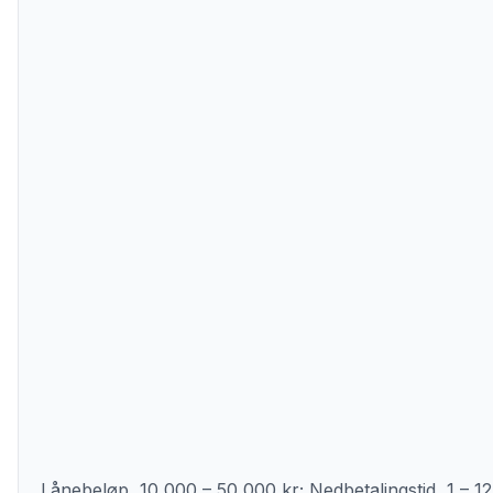
Lånebeløp, 10 000 – 50 000 kr; Nedbetalingstid, 1 – 12