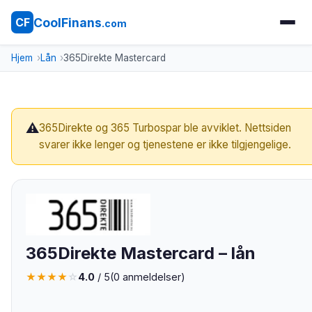
CoolFinans
CF
.com
Hjem
Lån
365Direkte Mastercard
⚠
365Direkte og 365 Turbospar ble avviklet. Nettsiden
svarer ikke lenger og tjenestene er ikke tilgjengelige.
365Direkte Mastercard – lån
★
★
★
★
☆
4.0
/ 5
(
0
anmeldelser)