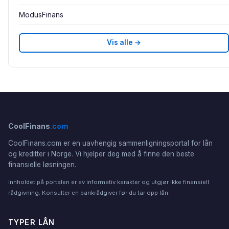
ModusFinans
Vis alle →
CoolFinans
.com
CoolFinans.com er en uavhengig sammenligningsportal for lån
og kreditter i Norge. Vi hjelper deg med å finne den beste
finansielle løsningen.
Innholdet på portalen er av informativ karakter og utgjør ikke finansiell
rådgivning. Konsulter en bankrådgiver før du tar opp lån.
TYPER LÅN