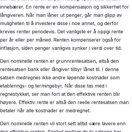
innebærer. En rente er en kompensasjon og sikkerhet for
långiveren. Når man låner ut penger, går man glipp av
muligheten til å investere disse i noe annet, og derfor
kreves renter periodevis. Det vanligste er å oppgi rente
per år eller per måned. Renten kompenserer også for
inflasjon, siden penger vanligvis synker i verdi over tid.
Den nominelle renten er grunnrentesatsen, altså den
rentesatsen bank eller långiver tilbyr lånet til. I denne
satsen medregnes ikke andre løpende kostnader som
etablerings- og termingebyr. Når disse tas med i
regnestykket, ser man fort at den effektive renten blir
høyere. Effektiv rente er altså den reelle rentesatsen man
betaler når alle kostnader er medregnet.
Den nominelle renten vil stort sett alltid være lavere enn
den effektive renten. Spriket mellom de to satsene har