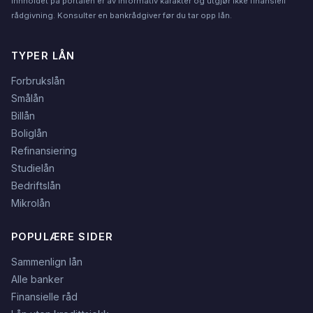
Innholdet på portalen er av informativ karakter og utgjør ikke finansiell
rådgivning. Konsulter en bankrådgiver før du tar opp lån.
TYPER LÅN
Forbrukslån
Smålån
Billån
Boliglån
Refinansiering
Studielån
Bedriftslån
Mikrolån
POPULÆRE SIDER
Sammenlign lån
Alle banker
Finansielle råd