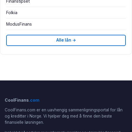
Finanstipset
Folkia
ModusFinans
Alle lån →
CoolFinans
.com
CoolFinans.com er en uavhengig sammenligningsportal for lån
og kreditter i Norge. Vi hjelper deg med å finne den beste
finansielle løsningen.